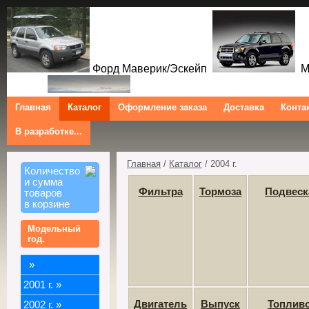
Форд Маверик/Эскейп
Ме
Главная
Каталог
Оформление заказа
Доставка
Конта
В разработке...
Трибют
Форд Куга/Эскейп
Ford Maverick/Escape Mercur
Tribute Ford Kuga/Escape
Главная
/
Каталог
/ 2004 г.
Количество
и сумма
Фильтра
Тормоза
Подвеск
товаров
в корзине
Модельный
год.
»
2001 г.
»
Двигатель
Выпуск
Топлив
2002 г.
»