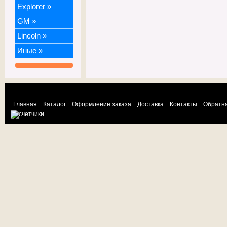
Explorer
»
GM
»
Lincoln
»
Иные
»
Главная
Каталог
Оформление заказа
Доставка
Контакты
Обратна