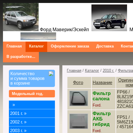
Форд Маверик/Эскейп
Ме
Главная
Каталог
Оформление заказа
Доставка
Конта
В разработке...
Трибют
Форд Куга/Эскейп
Ford Maverick/Escape Mercur
Tribute Ford Kuga/Escape
Главная
/
Каталог
/
2010 г.
/
Фильтра
Количество
и сумма товаров
Оригин
Фото
Название
в корзине
но
FP66 /
Фильтр
Модельный год.
8L8Z19
салона
4818210
»
Ford.
ZZCA61
2001 г.
»
Фильтр
FP51 /
АКБ
2002 г.
»
5M6Z19
гибрид
/ 45716
2003 г.
»
Ford.