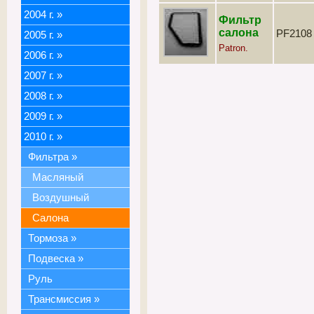
2004 г.
»
Фильтр
салона
PF2108
2005 г.
»
Patron.
2006 г.
»
2007 г.
»
2008 г.
»
2009 г.
»
2010 г.
»
Фильтра
»
Масляный
Воздушный
Салона
Тормоза
»
Подвеска
»
Руль
Трансмиссия
»