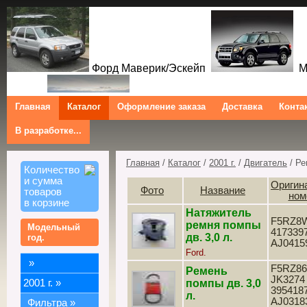
Форд Маверик/Эскейп
Ме
Главная
Каталог
Оформление заказа
Доставка
Конта
В разработке...
Трибют
Форд Куга/Эскейп
Ford Maverick/Escape Mercur
Tribute Ford Kuga/Escape
Главная
/
Каталог
/
2001 г.
/
Двигатель
/ Ре
Количество
и сумма
Оригин
Фото
Название
товаров
ном
в корзине
Натяжитель
F5RZ8W
ремня помпы
Модельный
4173397
дв. 3,0 л.
год.
AJ0415
Ford.
»
F5RZ86
Ремень
JK3274 
2001 г.
»
помпы дв. 3,0
3954187
л.
AJ03183
Фильтра
»