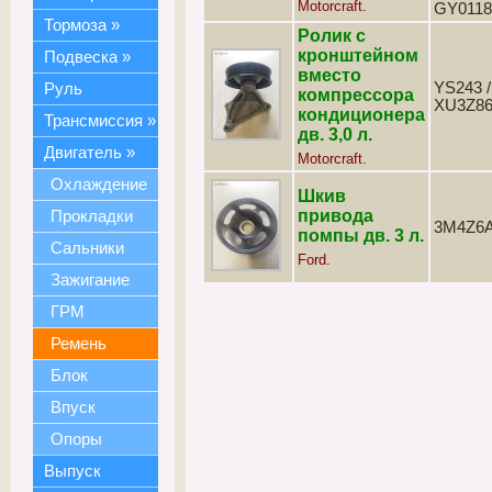
Motorcraft.
GY0118
Тормоза
»
Ролик с
кронштейном
Подвеска
»
вместо
YS243 /
Руль
компрессора
XU3Z8
кондиционера
Трансмиссия
»
дв. 3,0 л.
Двигатель
»
Motorcraft.
Охлаждение
Шкив
привода
Прокладки
3M4Z6
помпы дв. 3 л.
Сальники
Ford.
Зажигание
ГРМ
Ремень
Блок
Впуск
Опоры
Выпуск