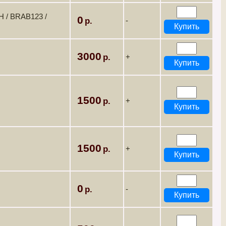
H / BRAB123 /
0
-
3000
+
1500
+
1500
+
0
-