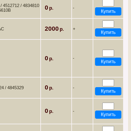
 4512712 / 4834810
0
-
6610B
2000
AC
+
0
-
0
4 / 4845329
-
0
-