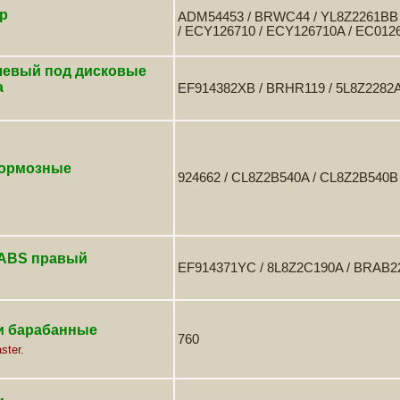
р
ADM54453 / BRWC44 / YL8Z2261BB /
/ ECY126710 / ECY126710A / EC012
левый под дисковые
а
EF914382XB / BRHR119 / 5L8Z2282
ормозные
924662 / CL8Z2B540A / CL8Z2B540B
 ABS правый
EF914371YC / 8L8Z2C190A / BRAB22
и барабанные
760
ster.