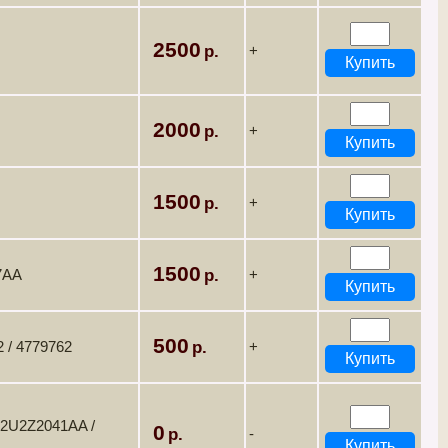
2500
+
2000
+
1500
+
1500
7AA
+
500
 / 4779762
+
 2U2Z2041AA /
0
-