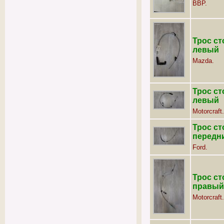
BBP.
Трос ст
левый
Mazda.
Трос ст
левый
Motorcraft.
Трос ст
передн
Ford.
Трос ст
правый 
Motorcraft.