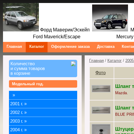
Форд Маверик/Эскейп
Ме
Ford Maverick/Escape Mercury M
Главная
Каталог
Оформление заказа
Доставка
Конта
Главная
/
Каталог
/
2005 
Количество
и сумма товаров
Фото
в корзине
Модельный год.
Шланг 
Mazda.
»
2001 г.
»
Шланг 
2002 г.
»
BLUE PRI
2003 г.
»
Штуцер
2004 г.
»