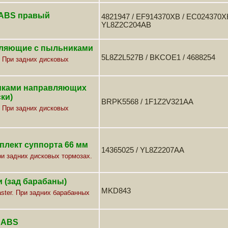
 ABS правый
4821947 / EF914370XB / EC024370X
YL8Z2C204AB
ляющие с пыльниками
5L8Z2L527B / BKCOE1 / 4688254
t. При задних дисковых
ками направляющих
ски)
BRPK5568 / 1F1Z2V321AA
t. При задних дисковых
плект суппорта 66 мм
14365025 / YL8Z2207AA
При задних дисковых тормозах.
 (зад барабаны)
MKD843
aster. При задних барабанных
 ABS