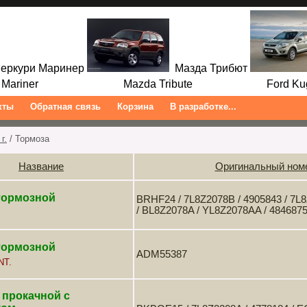
ркури Маринер
Мазда Трибют
ariner Mazda Tribute Ford Kuga/
кты
Обратная связь
Корзина
В разработке...
г.
/ Тормоза
Название
Оригинальный ном
тормозной
BRHF24 / 7L8Z2078B / 4905843 / 7L
/ BL8Z2078A / YL8Z2078AA / 484687
тормозной
ADM55387
NT.
 прокачной с