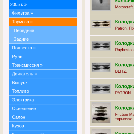
колпач
2005 г.
»
Motorcraft.
Фильтра
»
Колодк
Тормоза
»
Patron. П
Передние
Задние
Колодки
Подвеска
»
Raybestos
Руль
Колодки
Трансмиссия
»
BLITZ.
Двигатель
»
Выпуск
Колодки
Топливо
PATRON.
Электрика
Колодки
Освещение
Friction M
Салон
тормозах
Кузов