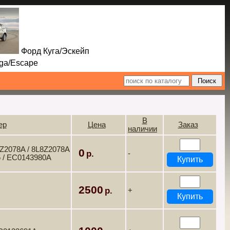
Форд Куга/Эскейп
Escape
В
ер
Цена
Заказ
наличии
8Z2078A / 8L8Z2078A
0
-
5 / EC0143980A
2500
+