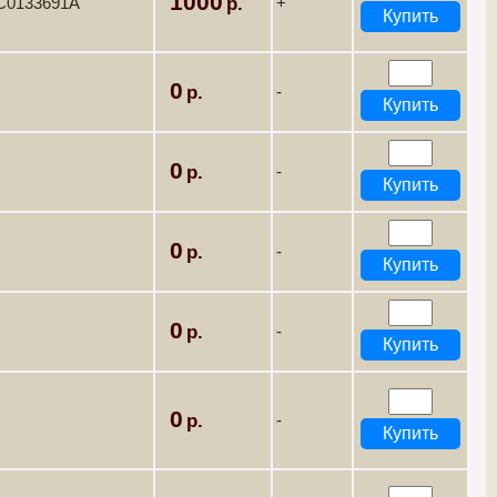
1000
EC0133691A
+
0
-
0
-
0
-
0
-
0
-