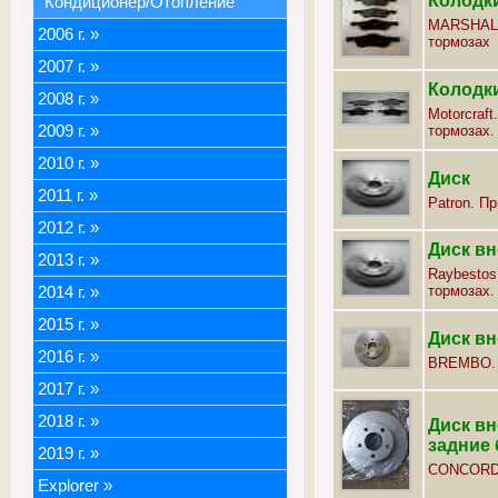
Колодки
Кондиционер/Отопление
MARSHALL
2006 г.
»
тормозах
2007 г.
»
Колодк
2008 г.
»
Motorcraf
2009 г.
»
тормозах.
2010 г.
»
Диск
2011 г.
»
Patron. П
2012 г.
»
Диск в
2013 г.
»
Raybestos
тормозах.
2014 г.
»
2015 г.
»
Диск в
2016 г.
»
BREMBO.
2017 г.
»
2018 г.
»
Диск вн
задние
2019 г.
»
CONCORD
Explorer
»