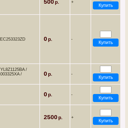
500
+
0
/ EC253323ZD
-
 YL8Z1125BA /
0
1003325XA /
-
0
-
2500
+