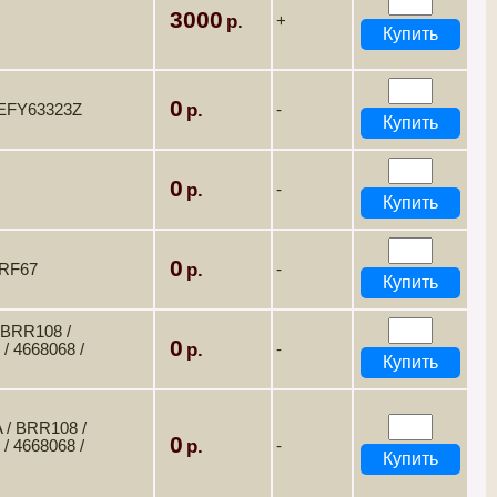
3000
+
0
 EFY63323Z
-
0
-
0
RRF67
-
 BRR108 /
0
/ 4668068 /
-
 / BRR108 /
0
/ 4668068 /
-