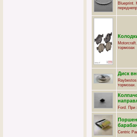
Blueprint.
переднеп
Колодк
Motorcraf
тормозах
Диск в
Raybestos
тормозах.
Колпач
направ
Ford. При
Поршень
бараба
Centric Par