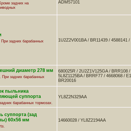
ADM57101
 Кроме задних на
риводных
и
1U2Z2V001BA / BR11439 / 4588141 
t. При задних барабанных
нешний диаметр 278 мм
680025R / 2U2Z1V125GA / BRR108 /
5L8Z1125BA / BRRF77 / 4668068 / E
. При задних барабанных
BR20016
ок пыльника
ляющей суппорта
YL8Z2N329AA
 задних барабанных тормозах.
 суппорта (зад
ны) 60х56 мм
14660028 / YL8Z2194AA
ts.