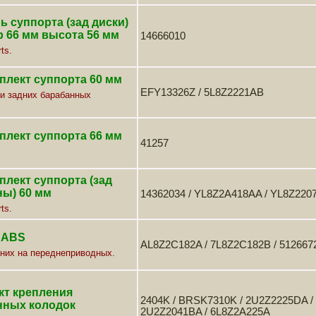
 суппорта (зад диски)
 66 мм высота 56 мм
14666010
ts.
плект суппорта 60 мм
EFY13326Z / 5L8Z2221AB
и задних барабанных
плект суппорта 66 мм
41257
лект суппорта (зад
ны) 60 мм
14362034 / YL8Z2A418AA / YL8Z220
ts.
 ABS
AL8Z2C182A / 7L8Z2C182B / 5126672
них на переднеприводных.
кт крепления
2404K / BRSK7310K / 2U2Z2225DA /
нных колодок
2U2Z2041BA / 6L8Z2A225A