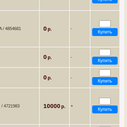
0
 / 4854681
-
0
-
0
-
10000
 / 4721983
+