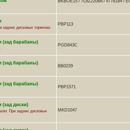
ком
BKBOE15 / 7L8Z2208A / 4778184 / 
и
PBP113
ри задних дисковых тормозах.
 (зад барабаны)
PGD843C
.
 (зад барабаны)
BB0239
 (зад барабаны)
PBP1571
 (зад диски)
MKD1047
aster. При задних дисковых