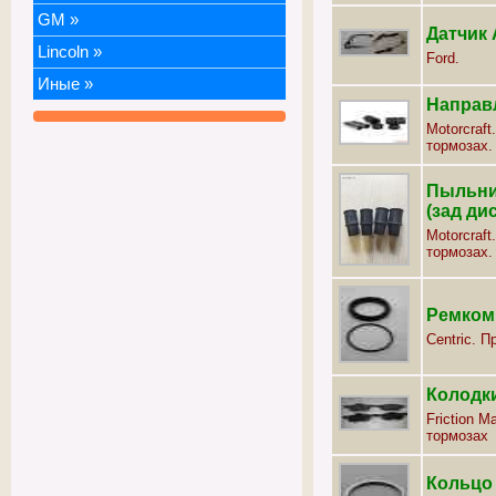
GM
»
Датчик
Lincoln
»
Ford.
Иные
»
Направ
Motorcraf
тормозах.
Пыльни
(зад ди
Motorcraf
тормозах.
Ремком
Centric. 
Колодки
Friction M
тормозах
Кольцо