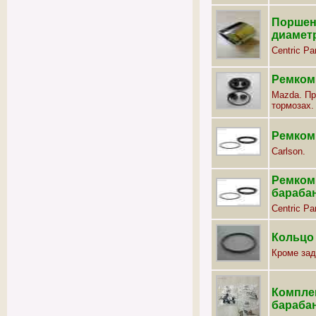
Поршень
диаметр
Centric Par
Ремком
Mazda. Пр
тормозах.
Ремком
Carlson.
Ремкомп
бараба
Centric Par
Кольцо
Кроме зад
Компле
бараба