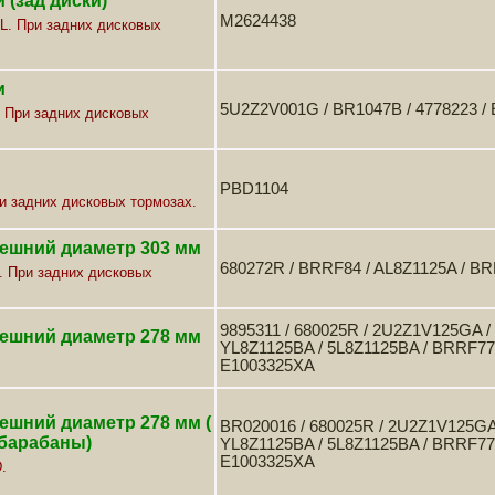
 (зад диски)
M2624438
. При задних дисковых
и
5U2Z2V001G / BR1047B / 4778223 /
t. При задних дисковых
PBD1104
ри задних дисковых тормозах.
нешний диаметр 303 мм
680272R / BRRF84 / AL8Z1125A / B
. При задних дисковых
9895311 / 680025R / 2U2Z1V125GA /
нешний диаметр 278 мм
YL8Z1125BA / 5L8Z1125BA / BRRF77 
E1003325XA
ешний диаметр 278 мм (
BR020016 / 680025R / 2U2Z1V125GA
 барабаны)
YL8Z1125BA / 5L8Z1125BA / BRRF77 
E1003325XA
.