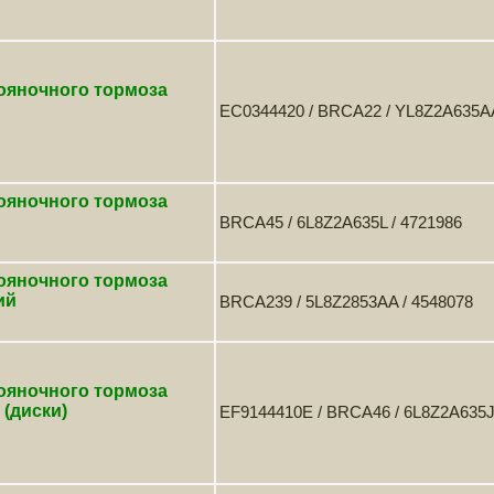
ояночного тормоза
EC0344420 / BRCA22 / YL8Z2A635AA
ояночного тормоза
BRCA45 / 6L8Z2A635L / 4721986
ояночного тормоза
ий
BRCA239 / 5L8Z2853AA / 4548078
ояночного тормоза
(диски)
EF9144410E / BRCA46 / 6L8Z2A635J