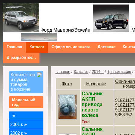
Форд Маверик/Эскейп
Ме
Главная
Каталог
Оформление заказа
Доставка
Конта
В разработке...
Трибют
Форд Куга/Эскейп
Ford Maverick/Escape Mercur
Tribute Ford Kuga/Escape
Главная
/
Каталог
/
2014 г.
/
Трансмиссия
/
Количество
и сумма
Оригина
Фото
Название
товаров
номе
в корзине
Сальник
АКПП
Модельный
9L8Z1177
привода
год.
9L8Z1177
левого
9L8Z1177
5358752
колеса
»
Ford.
2001 г.
»
Сальник
2002 г.
»
АКПП