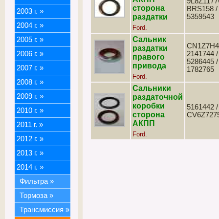
9L8Z1177
сторона
BRS158 /
2003 г.
»
раздатки
5359543
2004 г.
»
Ford.
Сальник
2005 г.
»
CN1Z7H4
раздатки
2006 г.
»
2141744 /
правого
5286445 /
привода
2007 г.
»
1782765
Ford.
2008 г.
»
Сальники
2009 г.
»
раздаточной
коробки
5161442 /
2010 г.
»
сторона
CV6Z727
АКПП
2011 г.
»
Ford.
2012 г.
»
2013 г.
»
2014 г.
»
Фильтра
»
Тормоза
»
Трансмиссия
»