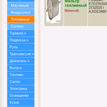
FG800A /
Фильтр
E7DZ9155A
топливный
Масляный
3732020 /
Motorcraft.
AJ0313480
Воздушный
Топливный
Салона
Тормоза
»
Подвеска
»
Руль
Трансмиссия
»
Двигатель
»
Выпуск
Топливо
Салон
Электрика
Освещение
Кузов