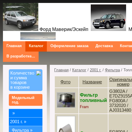
Форд Маверик/Эскейп
Ме
Главная
Каталог
Оформление заказа
Доставка
Конта
В разработке...
Трибют
Форд Куга/Эскейп
Ford Maverick/Escape Mercur
Tribute Ford Kuga/Escape
Главная
/
Каталог
/
2001 г.
/
Фильтра
/ Топ
Количество
и сумма
Оригиналь
Фото
Название
товаров
номер
в корзине
G3802A /
Фильтр
E7DZ9155A
Модельный
топливный
FG800A /
год.
3732020 /
Fram
AJ0313480
»
2001 г.
»
Фильтра
»