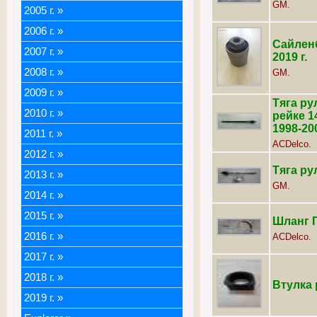
GM.
2005 г.
»
2006 г.
»
Сайленб
2007 г.
»
2019 г.
2008 г.
»
GM.
2009 г.
»
Тяга ру
2010 г.
»
рейке 1
1998-200
2011 г.
»
ACDelco.
2012 г.
»
Тяга рул
2013 г.
»
GM.
2014 г.
»
2015 г.
»
Шланг 
2016 г.
»
ACDelco.
2017 г.
»
2018 г.
»
Втулка 
2019 г.
»