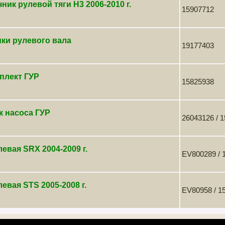
ник рулевой тяги Н3 2006-2010 г.
15907712
ки рулевого вала
19177403
плект ГУР
15825938
к насоса ГУР
26043126 / 
левая SRX 2004-2009 г.
EV800289 / 
левая STS 2005-2008 г.
EV80958 / 1