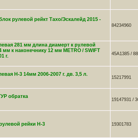
лок рулевой рейкт Тахо/Эскалейд 2015 -
84234960
левая 281 мм длина диамерт к рулевой
4 мм к наконечнику 12 мм METRO / SWIFT
45A1385 / 8
1 г.
евая H-3 14мм 2006-2007 г. дв. 3,5 л.
15217991
ГУР обратка
19147931 / 
рулевой рейки Н-3
19301783