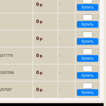
0
-
0
-
0
-
0
15277770
-
0
15257558
-
0
5257557
-