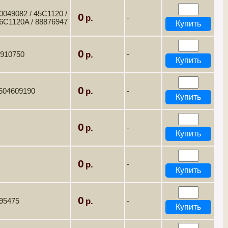
0049082 / 45C1120 /
0
-
46C1120A / 88876947
0
8910750
-
0
4504609190
-
0
-
0
-
0
095475
-