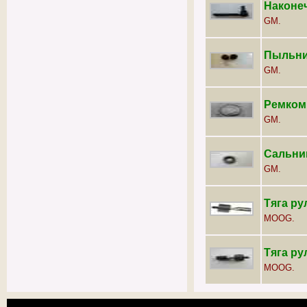
Наконеч
GM.
Пыльни
GM.
Ремком
GM.
Сальни
GM.
Тяга ру
MOOG.
Тяга ру
MOOG.