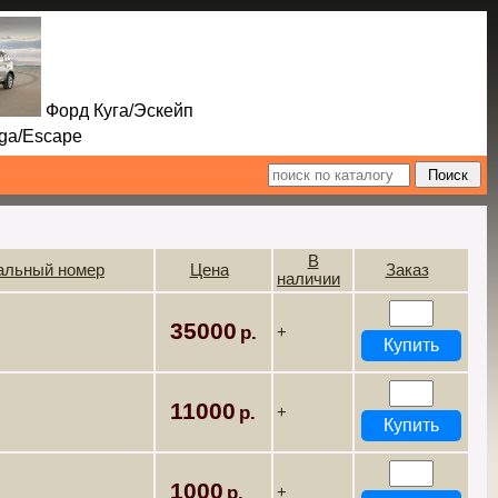
Форд Куга/Эскейп
Escape
В
альный номер
Цена
Заказ
наличии
35000
+
11000
+
1000
+