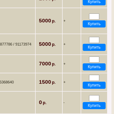
5000
+
5000
8877786 / 91173974
+
7000
+
1500
36368640
+
0
-