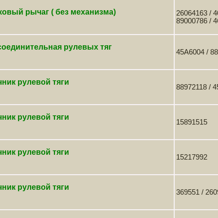
овый рычаг ( без механизма)
26064163 / 4
89000786 / 
соединительная рулевых тяг
45A6004 / 8
ник рулевой тяги
88972118 / 
ник рулевой тяги
15891515
ник рулевой тяги
15217992
ник рулевой тяги
369551 / 26