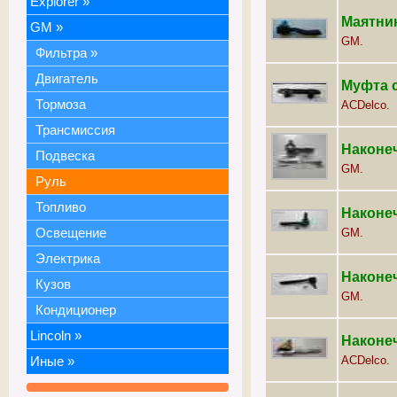
Explorer
»
Маятник
GM
»
GM.
Фильтра
»
Двигатель
Муфта 
Тормоза
ACDelco.
Трансмиссия
Наконеч
Подвеска
GM.
Руль
Топливо
Наконеч
Освещение
GM.
Электрика
Наконеч
Кузов
GM.
Кондиционер
Lincoln
»
Наконеч
ACDelco.
Иные
»