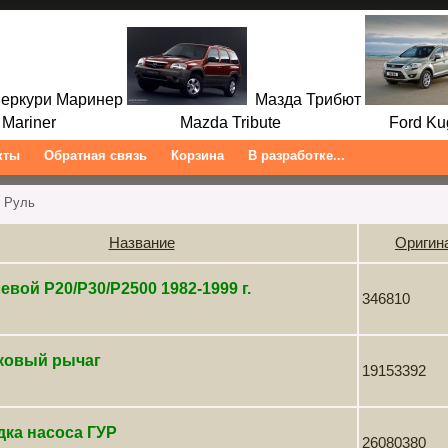
ркури Маринер
Мазда Трибют
ariner Mazda Tribute Ford Kuga/
кты
Обратная связь
Корзина
В разработке...
 Руль
Название
Оригин
евой P20/P30/P2500 1982-1999 г.
346810
ковый рычаг
19153392
ка насоса ГУР
26080380